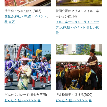
放生会・ちゃんぽん(2013)
警固公園のクリスマスイルミネ
放生会
,
神社・寺
,
祭・イベント
,
ーション(2014)
秋
,
東区
イルミネーション・ライトアッ
プ
,
天神
,
祭・イベント
,
美しい夜
景
…
どんたくパレード(撮影年不明)
博多松囃子・福神流(2009)
どんたく
,
祭・イベント
,
春
どんたく
,
祭・イベント
,
春