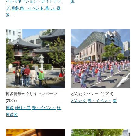
イルミネーション・ライトアッ
区
プ
,
博多
,
祭・イベント
,
美しい夜
景
…
博多情緒めぐりキャンペーン
どんたくパレード(2014)
(2007)
どんたく
,
祭・イベント
,
春
博多
,
神社・寺
,
祭・イベント
,
秋
,
博多区