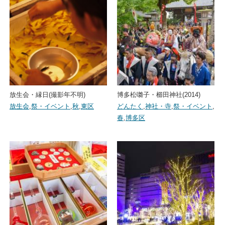
放生会・縁日(撮影年不明)
博多松囃子・櫛田神社(2014)
放生会
,
祭・イベント
,
秋
,
東区
どんたく
,
神社・寺
,
祭・イベント
,
春
,
博多区