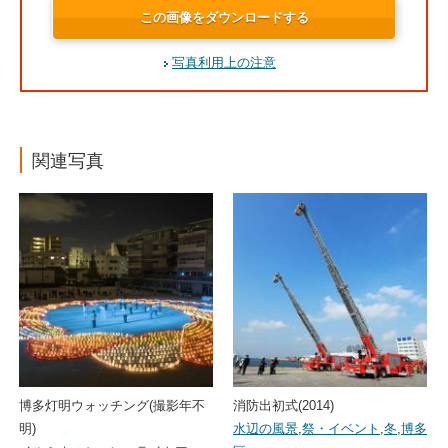
この画像をダウンロードする
写真利用上の注意
関連写真
博多灯明ウォッチング(撮影年不
消防出初式(2014)
明)
水辺の風景
,
祭・イベント
,
冬
,
博多