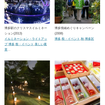
博多駅のクリスマスイルミネー
博多情緒めぐりキャンペーン
ション(2013)
(2008)
イルミネーション・ライトアッ
博多
,
祭・イベント
,
秋
,
博多区
プ
,
博多
,
祭・イベント
,
美しい夜
景
…