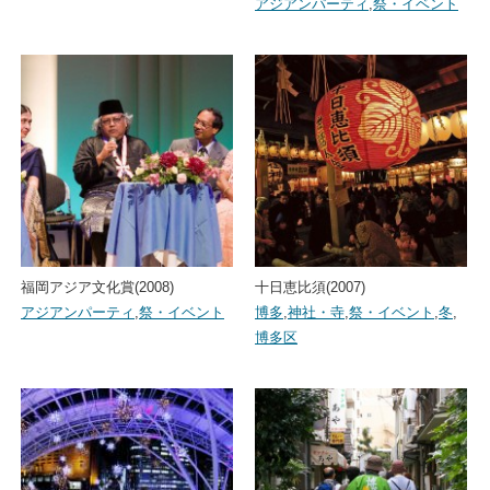
アジアンパーティ
,
祭・イベント
福岡アジア文化賞(2008)
十日恵比須(2007)
アジアンパーティ
,
祭・イベント
博多
,
神社・寺
,
祭・イベント
,
冬
,
博多区