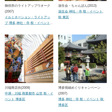
御供所のライトアップウオーク
放生会・ちゃんぽん(2013)
(2007)
放生会
,
神社・寺
,
祭・イベント
,
イルミネーション・ライトアッ
秋
,
東区
プ
,
博多
,
神社・寺
,
祭・イベント
…
川端商店街(2009)
博多情緒めぐりキャンペーン
中洲・川端
,
商業都市
,
山笠
,
祭・イ
(2007)
ベント
,
博多区
博多
,
神社・寺
,
祭・イベント
,
秋
,
博多区