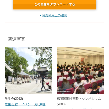
この画像をダウンロードする
写真利用上の注意
関連写真
放生会(2012)
福岡国際映画祭・シンポジウム
放生会
,
祭・イベント
,
秋
,
東区
(2008)