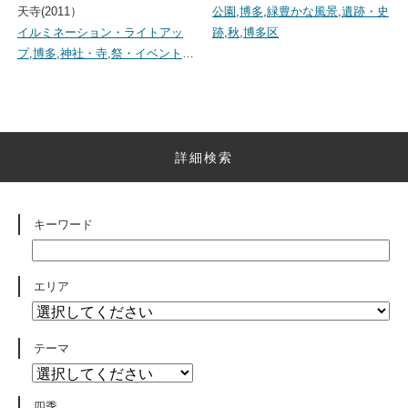
天寺(2011）
公園
,
博多
,
緑豊かな風景
,
遺跡・史
イルミネーション・ライトアッ
跡
,
秋
,
博多区
プ
,
博多
,
神社・寺
,
祭・イベント
…
詳細検索
キーワード
エリア
テーマ
四季