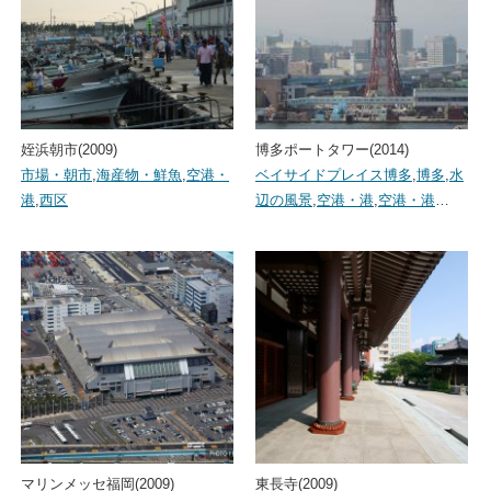
姪浜朝市(2009)
博多ポートタワー(2014)
市場・朝市
,
海産物・鮮魚
,
空港・
ベイサイドプレイス博多
,
博多
,
水
港
,
西区
辺の風景
,
空港・港
,
空港・港
…
マリンメッセ福岡(2009)
東長寺(2009)