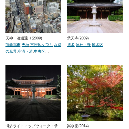
天神・渡辺通り(2009)
承天寺(2009)
商業都市
,
天神
,
市街地を飛ぶ
,
水辺
博多
,
神社・寺
,
博多区
の風景
,
空港・港
,
中央区
…
博多ライトアップウォーク・承
楽水園(2014)