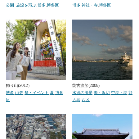
公園･施設を飛ぶ
,
博多
,
博多区
博多
,
神社・寺
,
博多区
飾り山(2012）
能古渡船(2009)
博多
,
山笠
,
祭・イベント
,
夏
,
博多
水辺の風景
,
海・浜辺
,
空港・港
,
能
区
古島
,
西区