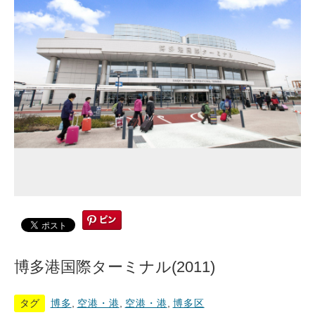
博多港国際ターミナル(2011)
タグ
博多
,
空港・港
,
空港・港
,
博多区