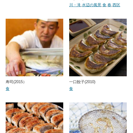
川・滝
,
水辺の風景
,
食
,
春
,
西区
寿司(2015）
一口餃子(2010)
食
食