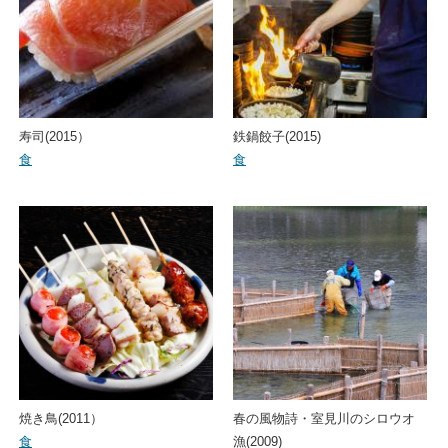
寿司(2015）
鉄鍋餃子(2015)
食
食
焼き鳥(2011）
春の風物詩・室見川のシロウオ
食
漁(2009)