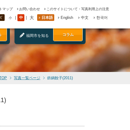
トマップ
お問い合わせ
このサイトについて・写真利用上の注意
大
中
日本語
English
中文
한국어
ズ
小
る
コラム
福岡市を知る
TOP
写真一覧ページ
鉄鍋餃子(2011)
1)