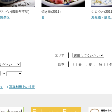
ぜんざい(撮影年不明)
焼き鳥(2011）
シロウオ(2011
博多区
食
海産物・鮮魚
,
エリア
四季
春
夏
秋
〜
て
写真利用上の注意