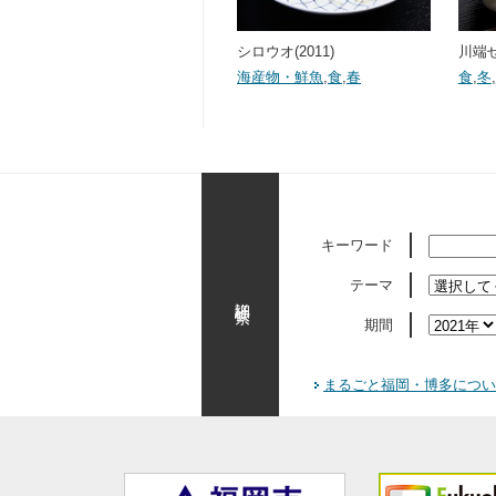
シロウオ(2011)
川端
海産物・鮮魚
,
食
,
春
食
,
冬
,
キーワード
テーマ
詳細検索
期間
まるごと福岡・博多につい