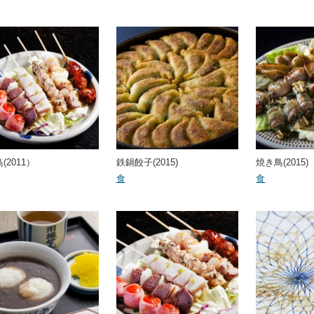
(2011）
鉄鍋餃子(2015)
焼き鳥(2015)
食
食