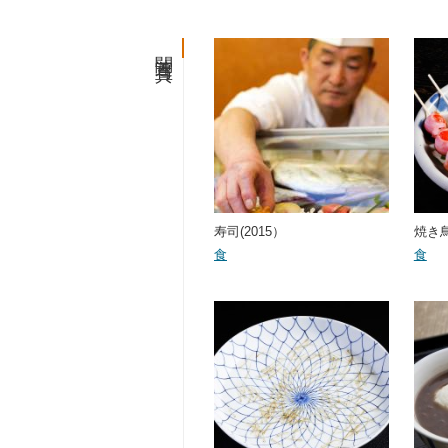
関連写真
寿司(2015）
焼き鳥
食
食