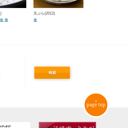
)
天ぷら(2012)
食
,
春
食
検索
冬
page top