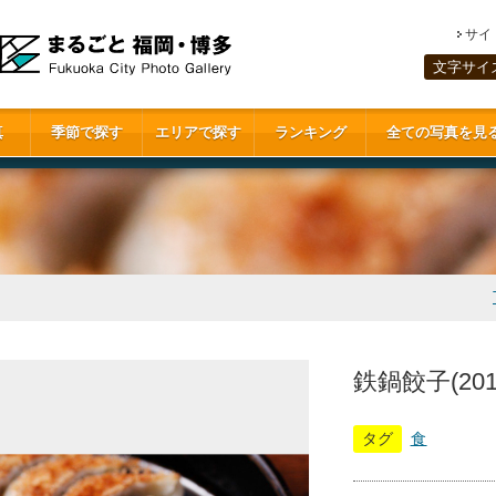
サイ
文字サイ
真
季節で探す
エリアで探す
ランキング
全ての写真を見
鉄鍋餃子(201
タグ
食