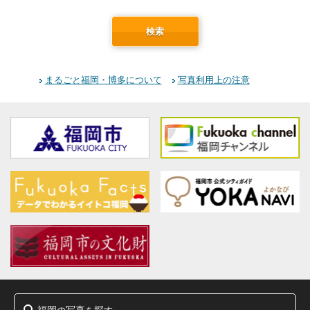
検索
まるごと福岡・博多について
写真利用上の注意
福岡
写真
探
の
を
す