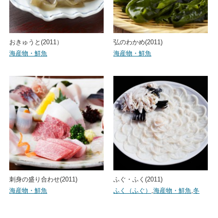
おきゅうと(2011）
弘のわかめ(2011)
海産物・鮮魚
海産物・鮮魚
刺身の盛り合わせ(2011)
ふぐ・ふく(2011)
海産物・鮮魚
ふく（ふぐ）
,
海産物・鮮魚
,
冬