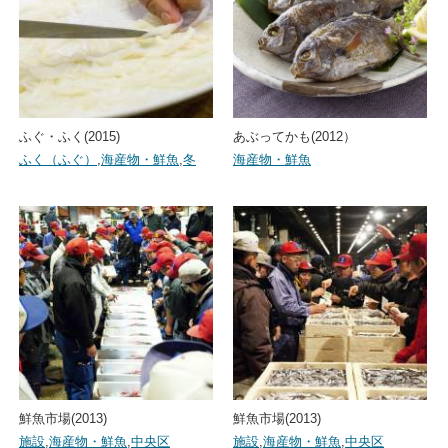
ふぐ・ふく(2015)
あぶってかも(2012）
ふく（ふぐ）
,
海産物・鮮魚
,
冬
海産物・鮮魚
鮮魚市場(2013)
鮮魚市場(2013)
施設
,
海産物・鮮魚
,
中央区
施設
,
海産物・鮮魚
,
中央区