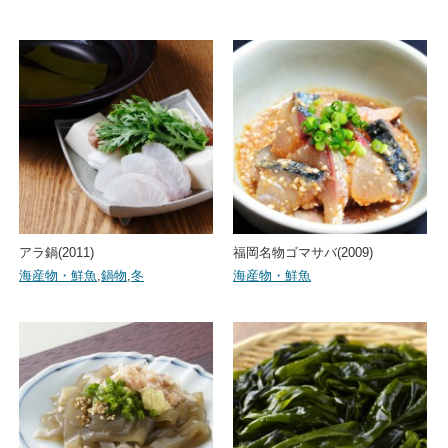
アラ鍋(2011)
福岡名物ゴマサバ(2009)
海産物・鮮魚
,
鍋物
,
冬
海産物・鮮魚