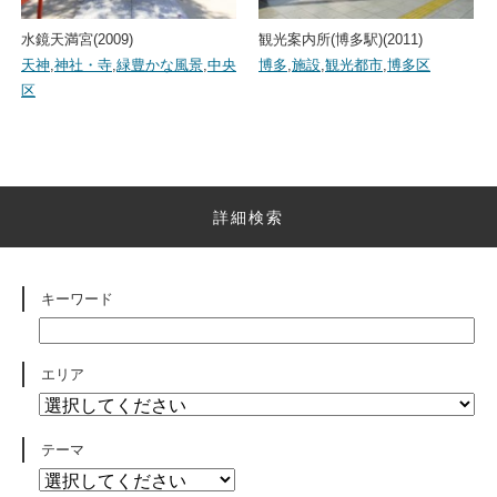
水鏡天満宮(2009)
観光案内所(博多駅)(2011)
天神
,
神社・寺
,
緑豊かな風景
,
中央
博多
,
施設
,
観光都市
,
博多区
区
詳細検索
キーワード
エリア
テーマ