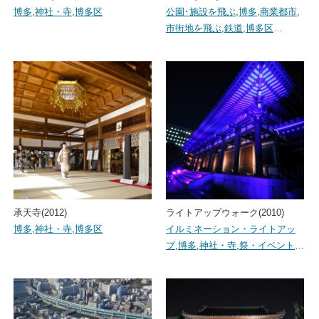
博多
,
神社・寺
,
博多区
公園･施設を飛ぶ
,
博多
,
商業都市
,
市街地を飛ぶ
,
鉄道
,
博多区
…
承天寺(2012)
ライトアップウォーク(2010)
博多
,
神社・寺
,
博多区
イルミネーション・ライトアッ
プ
,
博多
,
神社・寺
,
祭・イベント
…