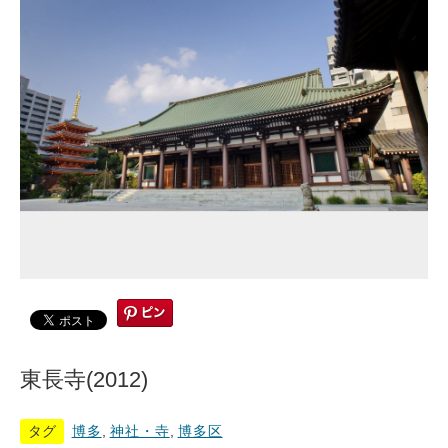
東長寺(2012)
タグ
博多
,
神社・寺
,
博多区