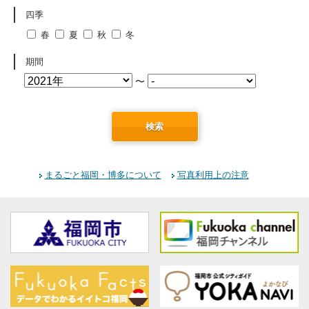
四季
春
夏
秋
冬
期間
〜
検索
まるごと福岡・博多について
写真利用上の注意