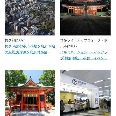
博多部(2009)
博多ライトアップウォーク・承
博多
,
商業都市
,
市街地を飛ぶ
,
水辺
天寺(2011）
の風景
,
海岸線を飛ぶ
,
博多区
…
イルミネーション・ライトアッ
プ
,
博多
,
神社・寺
,
祭・イベント
…