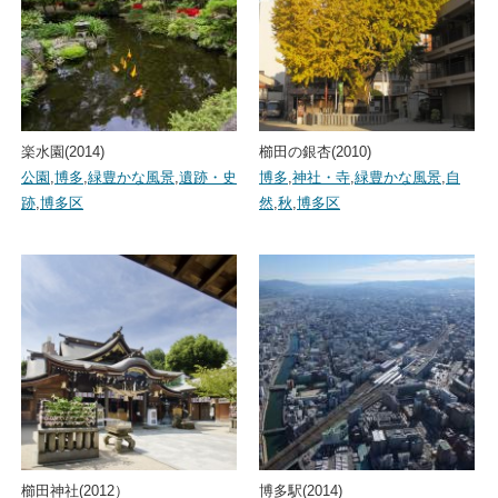
楽水園(2014)
櫛田の銀杏(2010)
公園
,
博多
,
緑豊かな風景
,
遺跡・史
博多
,
神社・寺
,
緑豊かな風景
,
自
跡
,
博多区
然
,
秋
,
博多区
櫛田神社(2012）
博多駅(2014)