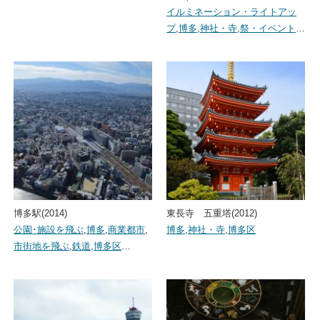
イルミネーション・ライトアッ
プ
,
博多
,
神社・寺
,
祭・イベント
…
博多駅(2014)
東長寺 五重塔(2012)
公園･施設を飛ぶ
,
博多
,
商業都市
,
博多
,
神社・寺
,
博多区
市街地を飛ぶ
,
鉄道
,
博多区
…