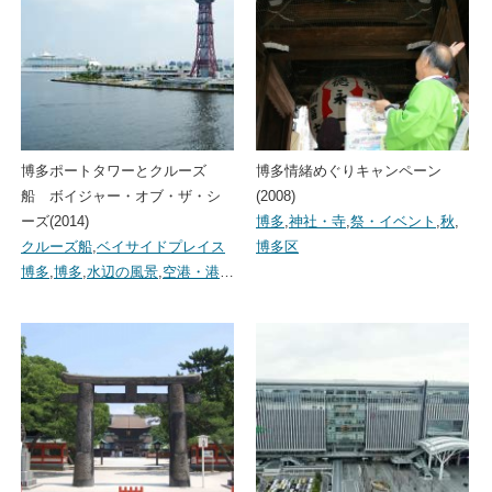
博多ポートタワーとクルーズ
博多情緒めぐりキャンペーン
船 ボイジャー・オブ・ザ・シ
(2008)
ーズ(2014)
博多
,
神社・寺
,
祭・イベント
,
秋
,
クルーズ船
,
ベイサイドプレイス
博多区
博多
,
博多
,
水辺の風景
,
空港・港
…