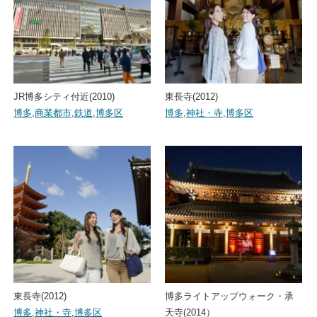
JR博多シティ付近(2010)
東長寺(2012)
博多
,
商業都市
,
鉄道
,
博多区
博多
,
神社・寺
,
博多区
東長寺(2012)
博多ライトアップウォーク・承
博多
,
神社・寺
,
博多区
天寺(2014）