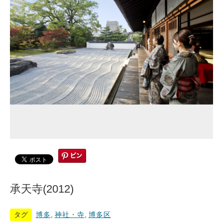
承天寺(2012)
タグ
博多
,
神社・寺
,
博多区