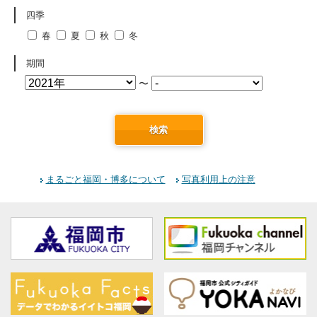
四季
春
夏
秋
冬
期間
〜
検索
まるごと福岡・博多について
写真利用上の注意