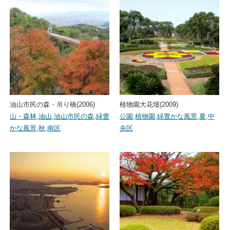
油山市民の森・吊り橋(2006)
植物園大花壇(2009)
山・森林
,
油山
,
油山市民の森
,
緑豊
公園
,
植物園
,
緑豊かな風景
,
夏
,
中
かな風景
,
秋
,
南区
央区