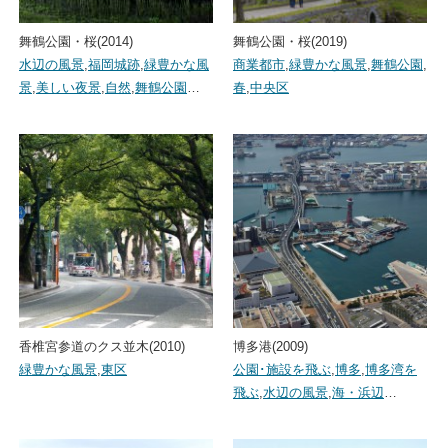
舞鶴公園・桜(2014)
舞鶴公園・桜(2019)
水辺の風景
,
福岡城跡
,
緑豊かな風
商業都市
,
緑豊かな風景
,
舞鶴公園
,
景
,
美しい夜景
,
自然
,
舞鶴公園
…
春
,
中央区
香椎宮参道のクス並木(2010)
博多港(2009)
緑豊かな風景
,
東区
公園･施設を飛ぶ
,
博多
,
博多湾を
飛ぶ
,
水辺の風景
,
海・浜辺
…