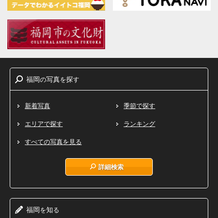
福岡
写真
探
の
を
す
新着写真
季節で探す
エリアで探す
ランキング
すべての写真を見る
詳細検索
福岡
知
を
る