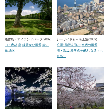
能古島・アイランドパーク(2009)
シーサイドももち上空(2009)
山・森林
,
島
,
緑豊かな風景
,
能古
公園･施設を飛ぶ
,
水辺の風景
,
島
,
西区
海・浜辺
,
海岸線を飛ぶ
,
百道（も
もち）
…