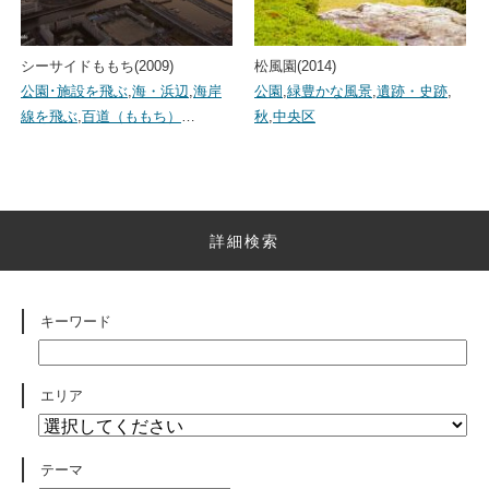
シーサイドももち(2009)
松風園(2014)
公園･施設を飛ぶ
,
海・浜辺
,
海岸
公園
,
緑豊かな風景
,
遺跡・史跡
,
線を飛ぶ
,
百道（ももち）
…
秋
,
中央区
詳細検索
キーワード
エリア
テーマ