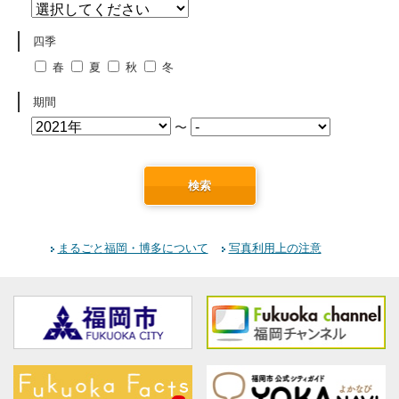
四季
春
夏
秋
冬
期間
〜
検索
まるごと福岡・博多について
写真利用上の注意