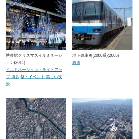
博多駅クリスマスイルミネーシ
地下鉄車両(2000系)(2005)
ョン(2011)
鉄道
イルミネーション・ライトアッ
プ
,
博多
,
祭・イベント
,
美しい夜
景
…