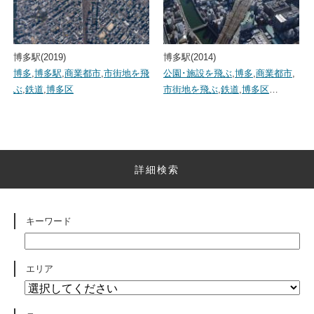
博多駅(2019)
博多駅(2014)
博多
,
博多駅
,
商業都市
,
市街地を飛
公園･施設を飛ぶ
,
博多
,
商業都市
,
ぶ
,
鉄道
,
博多区
市街地を飛ぶ
,
鉄道
,
博多区
…
詳細検索
キーワード
エリア