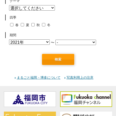
テーマ
四季
春
夏
秋
冬
期間
〜
検索
まるごと福岡・博多について
写真利用上の注意