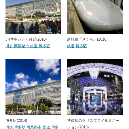
JR博多シティ付近(2010)
新幹線「さくら」(2010)
博多
,
商業都市
,
鉄道
,
博多区
鉄道
,
博多区
博多駅(2014)
博多駅のクリスマスイルミネー
博多
,
博多駅
,
商業都市
,
鉄道
,
博多
ション(2013)