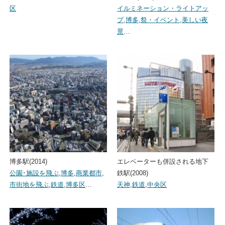
区
イルミネーション・ライトアッ
プ
,
博多
,
祭・イベント
,
美しい夜
景
…
博多駅(2014)
エレベーターも併設される地下
公園･施設を飛ぶ
,
博多
,
商業都市
,
鉄駅(2008)
市街地を飛ぶ
,
鉄道
,
博多区
…
天神
,
鉄道
,
中央区