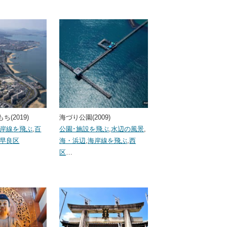
(2019)
海づり公園(2009)
岸線を飛ぶ
,
百
公園･施設を飛ぶ
,
水辺の風景
,
早良区
海・浜辺
,
海岸線を飛ぶ
,
西
区
…