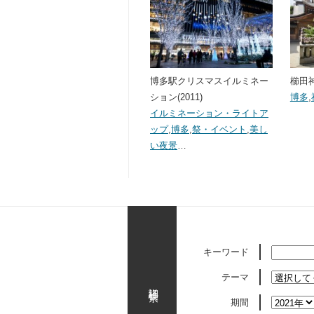
博多駅クリスマスイルミネー
櫛田神
ション(2011)
博多
,
イルミネーション・ライトア
ップ
,
博多
,
祭・イベント
,
美し
い夜景
…
キーワード
テーマ
詳細検索
期間