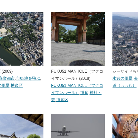
2009)
FUKU51 MANHOLE（フクコ
シーサイドももち
商業都市
,
市街地を飛ぶ
,
イマンホール）(2018)
水辺の風景
,
海
の風景
,
博多区
FUKU51 MANHOLE（フクコ
道（ももち）
,
イマンホール）
,
博多
,
神社・
寺
,
博多区
…