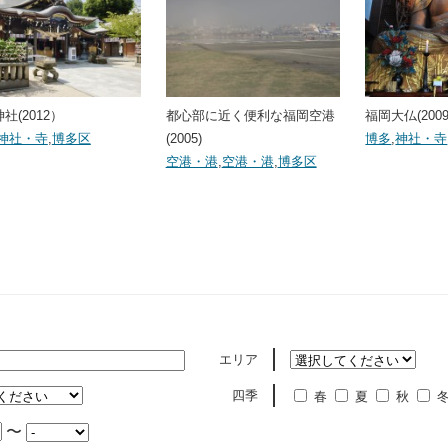
社(2012）
都心部に近く便利な福岡空港
福岡大仏(2009
神社・寺
,
博多区
(2005)
博多
,
神社・寺
空港・港
,
空港・港
,
博多区
エリア
四季
春
夏
秋
〜