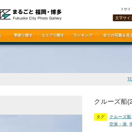
サイ
文字サイ
真
季節で探す
エリアで探す
ランキング
全ての写真を見
T
クルーズ船(20
タグ
クルーズ船
空港・港
,