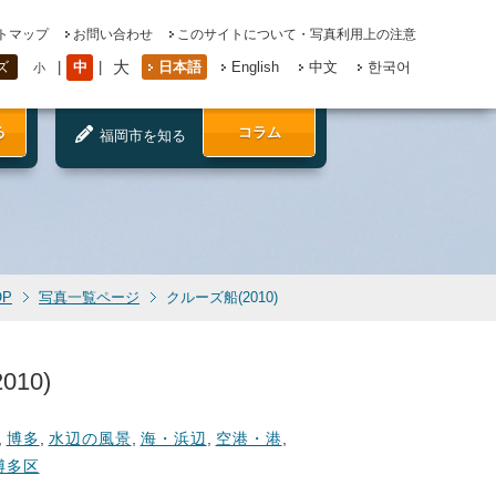
トマップ
お問い合わせ
このサイトについて・写真利用上の注意
大
中
日本語
English
中文
한국어
ズ
小
る
コラム
福岡市を知る
OP
写真一覧ページ
クルーズ船(2010)
10)
,
博多
,
水辺の風景
,
海・浜辺
,
空港・港
,
博多区