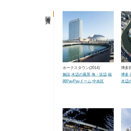
関連写真
ホークスタウン(2014)
博多部(
施設
,
水辺の風景
,
海・浜辺
,
福
博多
,
岡PayPayドーム
,
中央区
水辺