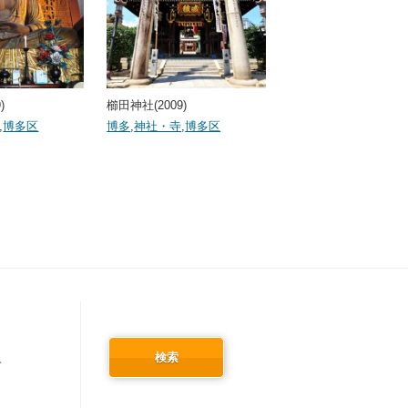
)
櫛田神社(2009)
,
博多区
博多
,
神社・寺
,
博多区
検索
冬