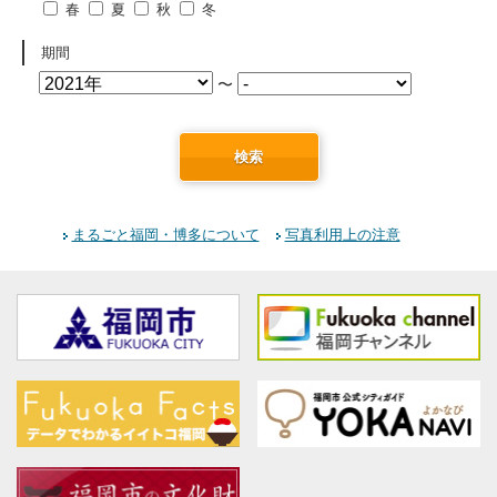
春
夏
秋
冬
期間
〜
検索
まるごと福岡・博多について
写真利用上の注意