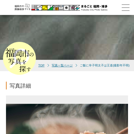
TOP
写真一覧ページ
ご飯に辛子明太子は王道(撮影年不明)
写真詳細