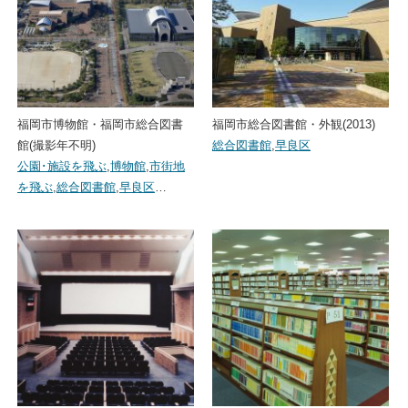
福岡市博物館・福岡市総合図書
福岡市総合図書館・外観(2013)
館(撮影年不明)
総合図書館
,
早良区
公園･施設を飛ぶ
,
博物館
,
市街地
を飛ぶ
,
総合図書館
,
早良区
…