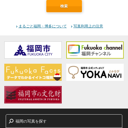
検索
まるごと福岡・博多について
写真利用上の注意
福岡
写真
探
の
を
す