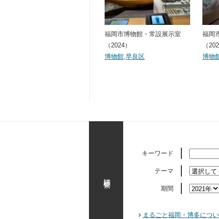
福岡市博物館・常設展示室
福岡
（2024）
（20
博物館
,
早良区
博物
キーワード
テーマ
詳細検索
期間
まるごと福岡・博多につい