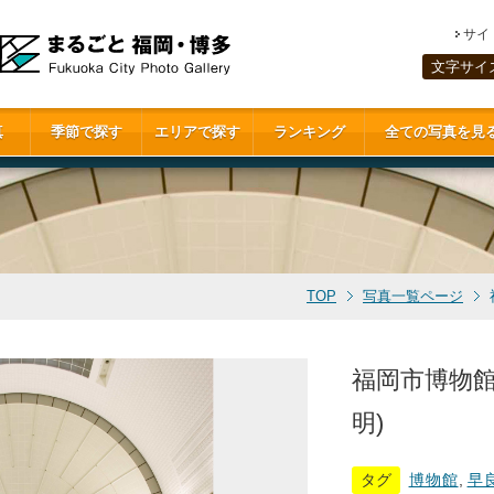
サイ
文字サイ
真
季節で探す
エリアで探す
ランキング
全ての写真を見
TOP
写真一覧ページ
福岡市博物
明)
タグ
博物館
,
早