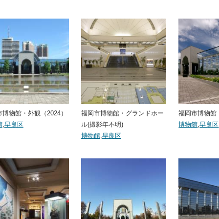
博物館・外観（2024）
福岡市博物館・グランドホー
福岡市博物館・外
館
,
早良区
ル(撮影年不明)
博物館
,
早良区
博物館
,
早良区