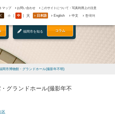
トマップ
お問い合わせ
このサイトについて・写真利用上の注意
大
中
日本語
English
中文
한국어
ズ
小
る
コラム
福岡市を知る
福岡市博物館・グランドホール(撮影年不明)
館・グランドホール(撮影年不
良区