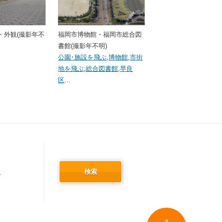
・外観(撮影年不
福岡市博物館・福岡市総合図
書館(撮影年不明)
公園･施設を飛ぶ
,
博物館
,
市街
地を飛ぶ
,
総合図書館
,
早良
区
…
検索
冬