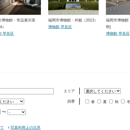
市博物館・常設展示室
福岡市博物館・外観（2013）
福岡市博物館
24）
博物館
,
早良区
明)
館
,
早良区
博物館
,
早良区
エリア
四季
春
夏
秋
〜
て
写真利用上の注意