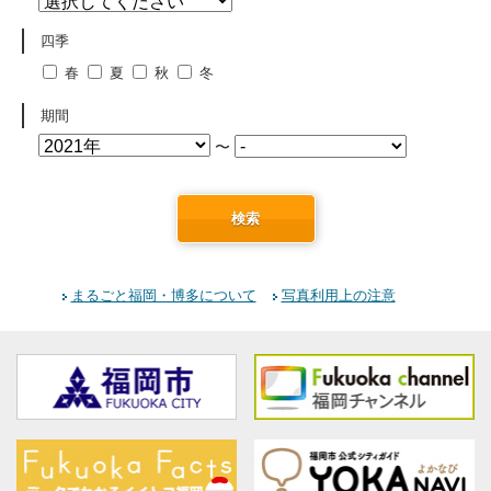
四季
春
夏
秋
冬
期間
〜
検索
まるごと福岡・博多について
写真利用上の注意