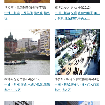
博多座・馬蹄階段(撮影年不明)
福博みなとであい船(2012)
中洲・川端
,
伝統芸能
,
博多座
,
博多
中洲・川端
,
交通
,
水辺の風景
,
美し
区
い夜景
,
観光都市
,
中央区
…
福博みなとであい船(2012)
博多リバレイン付近(撮影年不明)
中洲・川端
,
交通
,
水辺の風景
,
観光
中洲・川端
,
博多リバレイン
,
商業
都市
,
中央区
都市
,
博多区