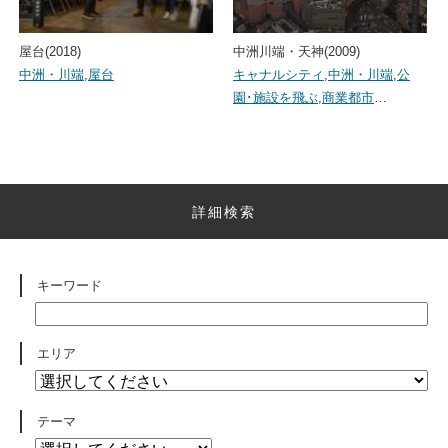
屋台(2018)
中洲川端・天神(2009)
中洲・川端
,
屋台
キャナルシティ
,
中洲・川端
,
公
園･施設を飛ぶ
,
商業都市
…
詳細検索
キーワード
エリア
テーマ