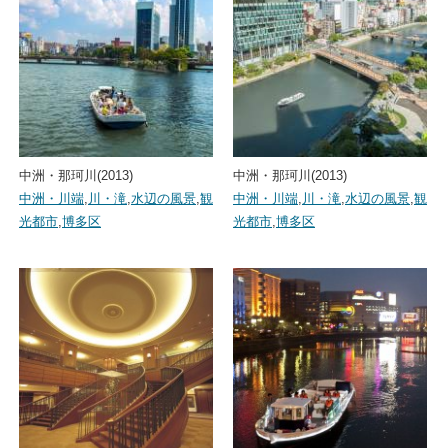
中洲・那珂川(2013)
中洲・那珂川(2013)
中洲・川端
,
川・滝
,
水辺の風景
,
観
中洲・川端
,
川・滝
,
水辺の風景
,
観
光都市
,
博多区
光都市
,
博多区