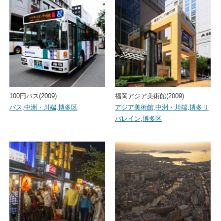
100円バス(2009)
福岡アジア美術館(2009)
バス
,
中洲・川端
,
博多区
アジア美術館
,
中洲・川端
,
博多リ
バレイン
,
博多区