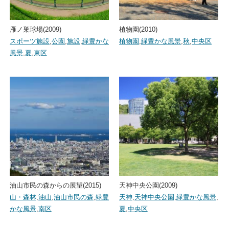
雁ノ巣球場(2009)
植物園(2010)
スポーツ施設
,
公園
,
施設
,
緑豊かな
植物園
,
緑豊かな風景
,
秋
,
中央区
風景
,
夏
,
東区
油山市民の森からの展望(2015)
天神中央公園(2009)
山・森林
,
油山
,
油山市民の森
,
緑豊
天神
,
天神中央公園
,
緑豊かな風景
,
かな風景
,
南区
夏
,
中央区