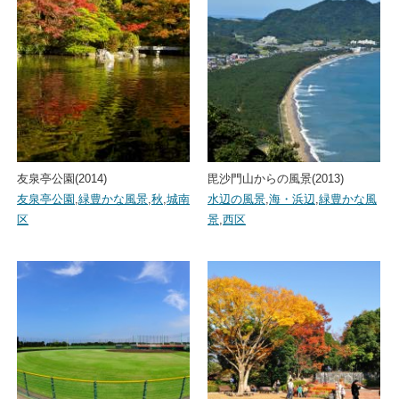
友泉亭公園(2014)
毘沙門山からの風景(2013)
友泉亭公園
,
緑豊かな風景
,
秋
,
城南
水辺の風景
,
海・浜辺
,
緑豊かな風
区
景
,
西区