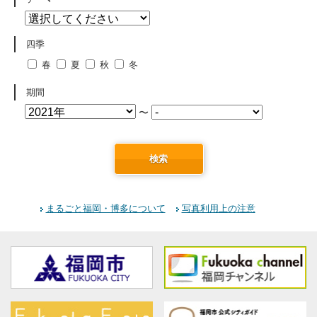
四季
春
夏
秋
冬
期間
〜
検索
まるごと福岡・博多について
写真利用上の注意