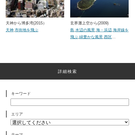
天神から博多湾(2015）
玄界灘上空から(2009)
天神
,
市街地を飛ぶ
島
,
水辺の風景
,
海・浜辺
,
海岸線を
飛ぶ
,
緑豊かな風景
,
西区
…
詳細検索
キーワード
エリア
テーマ