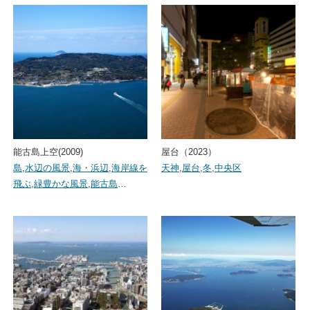
能古島上空(2009)
屋台（2023）
島
,
水辺の風景
,
海・浜辺
,
海岸線を
天神
,
屋台
,
冬
,
中央区
飛ぶ
,
緑豊かな風景
,
能古島
…