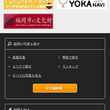
福岡
写真
探
の
を
す
新着写真
季節で探す
エリアで探す
ランキング
すべての写真を見る
詳細検索
福岡
知
を
る