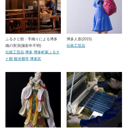
ふるさと館・手織りによる博多
博多人形(2015)
織の実演(撮影年不明)
伝統工芸品
伝統工芸品
,
博多
,
博多町家ふるさ
と館
,
観光都市
,
博多区