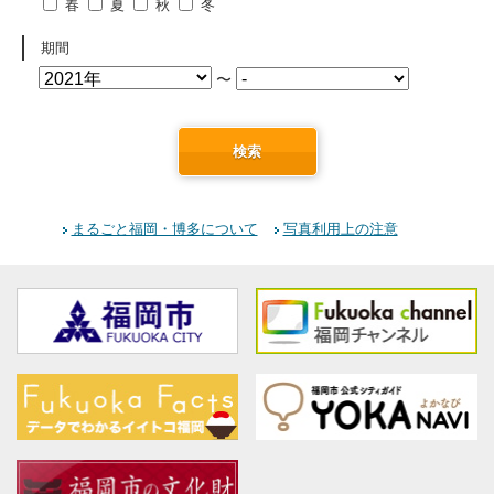
春
夏
秋
冬
期間
〜
検索
まるごと福岡・博多について
写真利用上の注意