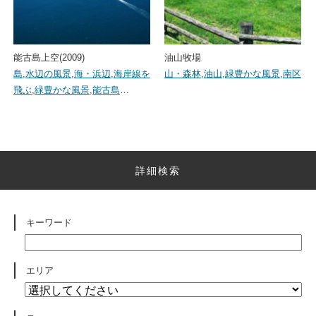
能古島上空(2009)
油山牧場
島
,
水辺の風景
,
海・浜辺
,
海岸線を
山・森林
,
油山
,
緑豊かな風景
,
南区
飛ぶ
,
緑豊かな風景
,
能古島
…
詳細検索
キーワード
エリア