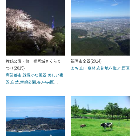
舞鶴公園・桜 福岡城さくらま
福岡市全景(2014)
つり(2015)
まち
,
山・森林
,
市街地を飛ぶ
,
西区
商業都市
,
緑豊かな風景
,
美しい夜
景
,
自然
,
舞鶴公園
,
春
,
中央区
…