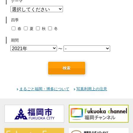
テーマ
四季
春
夏
秋
冬
期間
〜
検索
まるごと福岡・博多について
写真利用上の注意