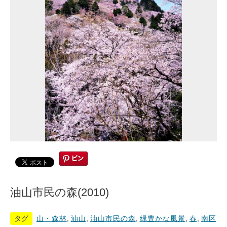
油山市民の森(2010)
タグ
山・森林
,
油山
,
油山市民の森
,
緑豊かな風景
,
春
,
南区