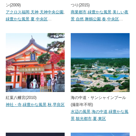
ン(2009)
つり(2015)
アクロス福岡
,
天神
,
天神中央公園
,
商業都市
,
緑豊かな風景
,
美しい夜
緑豊かな風景
,
夏
,
中央区
…
景
,
自然
,
舞鶴公園
,
春
,
中央区
…
紅葉八幡宮(2010)
海の中道・サンシャインプール
神社・寺
,
緑豊かな風景
,
秋
,
早良区
(撮影年不明)
水辺の風景
,
海の中道
,
緑豊かな風
景
,
観光都市
,
夏
,
東区