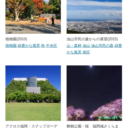
植物園(2010)
油山市民の森からの展望(2015)
植物園
,
緑豊かな風景
,
秋
,
中央区
山・森林
,
油山
,
油山市民の森
,
緑豊
かな風景
,
南区
アクロス福岡・ステップガーデ
舞鶴公園・桜 福岡城さくらま