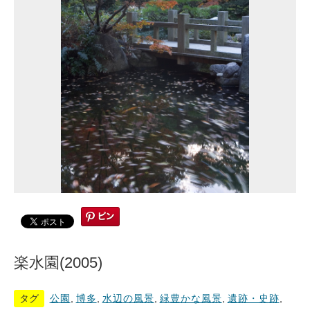
楽水園(2005)
タグ
公園
,
博多
,
水辺の風景
,
緑豊かな風景
,
遺跡・史跡
,