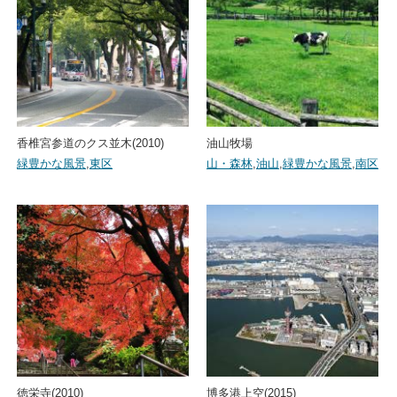
香椎宮参道のクス並木(2010)
油山牧場
緑豊かな風景
,
東区
山・森林
,
油山
,
緑豊かな風景
,
南区
徳栄寺(2010)
博多港上空(2015)