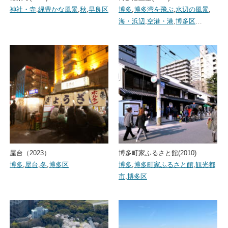
神社・寺
,
緑豊かな風景
,
秋
,
早良区
博多
,
博多湾を飛ぶ
,
水辺の風景
,
海・浜辺
,
空港・港
,
博多区
…
屋台（2023）
博多町家ふるさと館(2010)
博多
,
屋台
,
冬
,
博多区
博多
,
博多町家ふるさと館
,
観光都
市
,
博多区