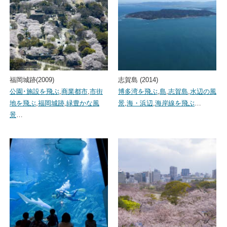
福岡城跡(2009)
志賀島 (2014)
公園･施設を飛ぶ
,
商業都市
,
市街
博多湾を飛ぶ
,
島
,
志賀島
,
水辺の風
地を飛ぶ
,
福岡城跡
,
緑豊かな風
景
,
海・浜辺
,
海岸線を飛ぶ
…
景
…