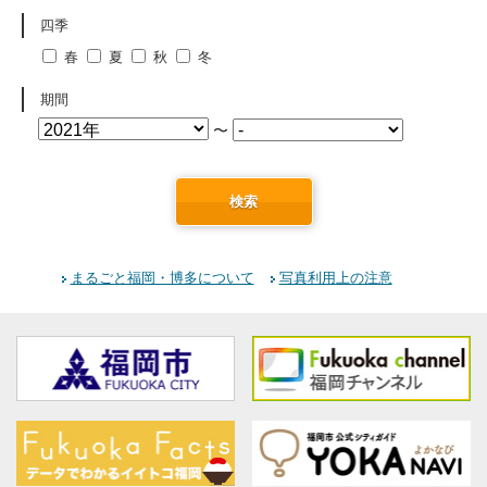
四季
春
夏
秋
冬
期間
〜
検索
まるごと福岡・博多について
写真利用上の注意