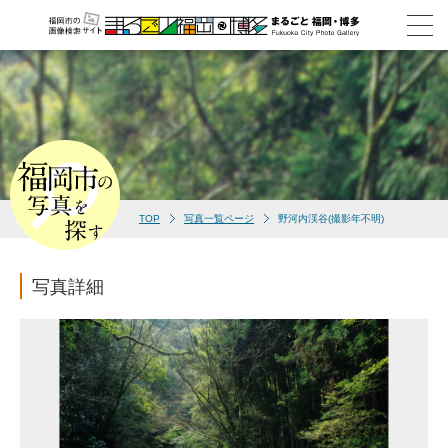
TOP
写真一覧ページ
野河内渓谷(撮影年不明)
写真詳細