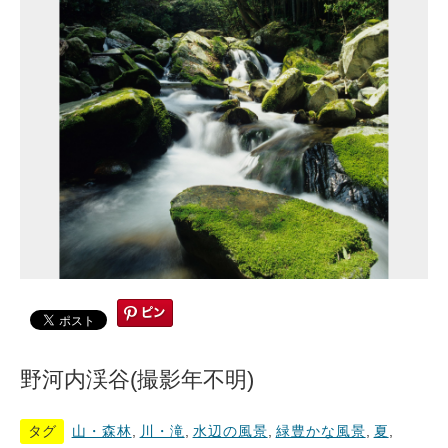
野河内渓谷(撮影年不明)
タグ
山・森林
,
川・滝
,
水辺の風景
,
緑豊かな風景
,
夏
,