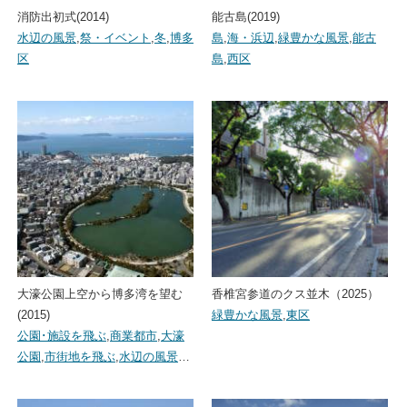
消防出初式(2014)
能古島(2019)
水辺の風景
,
祭・イベント
,
冬
,
博多
島
,
海・浜辺
,
緑豊かな風景
,
能古
区
島
,
西区
大濠公園上空から博多湾を望む
香椎宮参道のクス並木（2025）
(2015)
緑豊かな風景
,
東区
公園･施設を飛ぶ
,
商業都市
,
大濠
公園
,
市街地を飛ぶ
,
水辺の風景
…