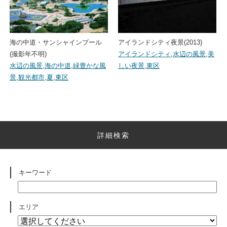
海の中道・サンシャインプール
アイランドシティ夜景(2013)
(撮影年不明)
アイランドシティ
,
水辺の風景
,
美
水辺の風景
,
海の中道
,
緑豊かな風
しい夜景
,
東区
景
,
観光都市
,
夏
,
東区
詳細検索
キーワード
エリア