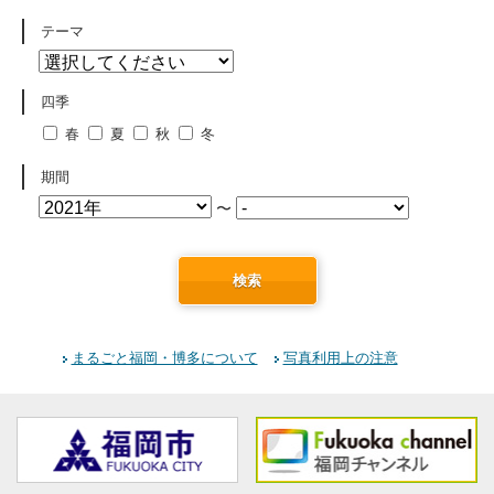
テーマ
四季
春
夏
秋
冬
期間
〜
検索
まるごと福岡・博多について
写真利用上の注意