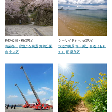
舞鶴公園・桜(2019)
シーサイドももち(2009)
商業都市
,
緑豊かな風景
,
舞鶴公園
,
水辺の風景
,
海・浜辺
,
百道（もも
春
,
中央区
ち）
,
夏
,
早良区