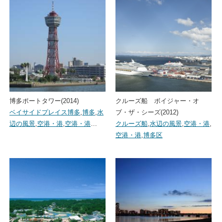
博多ポートタワー(2014)
クルーズ船 ボイジャー・オ
ベイサイドプレイス博多
,
博多
,
水
ブ・ザ・シーズ(2012)
辺の風景
,
空港・港
,
空港・港
…
クルーズ船
,
水辺の風景
,
空港・港
,
空港・港
,
博多区