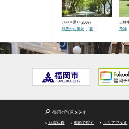
けやき通り(2007)
天神中
緑豊かな風景
,
夏
…
天神
福岡
写真
探
の
を
す
新着写真
季節で探す
エリアで探す