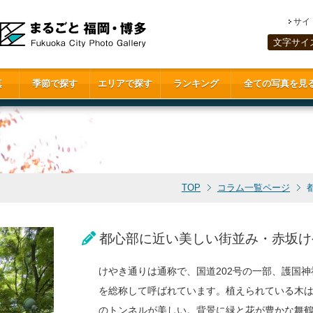
サイ
文字サイ
真
季節で探す
エリアで探す
ランキング
全ての写真を見
TOP
コラム一覧ページ
都心部に近い美しい街並み・赤坂け
けやき通りは通称で、国道202号の一部、護国神
を総称して呼ばれています。植えられている木は
のトンネルが美しい。背景に緑と花が豊かな舞