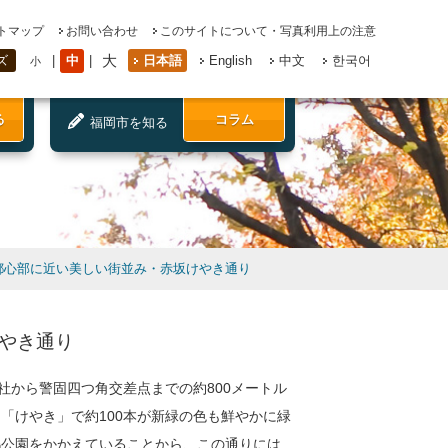
トマップ
お問い合わせ
このサイトについて・写真利用上の注意
大
中
日本語
English
中文
한국어
ズ
小
る
コラム
福岡市を知る
都心部に近い美しい街並み・赤坂けやき通り
やき通り
社から警固四つ角交差点までの約800メートル
「けやき」で約100本が新緑の色も鮮やかに緑
鶴公園をかかえていることから、この通りには