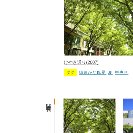
けやき通り(2007)
タグ
緑豊かな風景
,
夏
,
中央区
関連写真