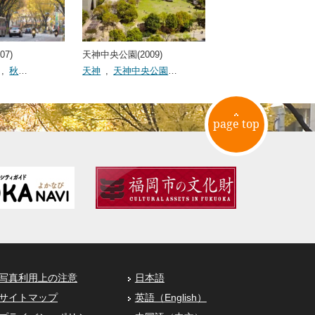
07)
天神中央公園(2009)
,
秋
…
天神
,
天神中央公園
…
page top
写真利用上の注意
日本語
サイトマップ
英語（English）