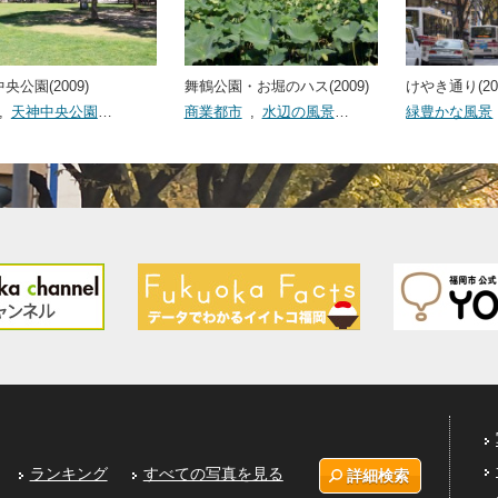
央公園(2009)
舞鶴公園・お堀のハス(2009)
けやき通り(20
,
天神中央公園
…
商業都市
,
水辺の風景
…
緑豊かな風景
ランキング
すべての写真を見る
詳細検索