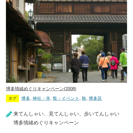
博多情緒めぐりキャンペーン(2008)
タグ
博多
,
神社・寺
,
祭・イベント
,
秋
,
博多区
来てんしゃい、見てんしゃい、歩いてんしゃい
博多情緒めぐりキャンペーン