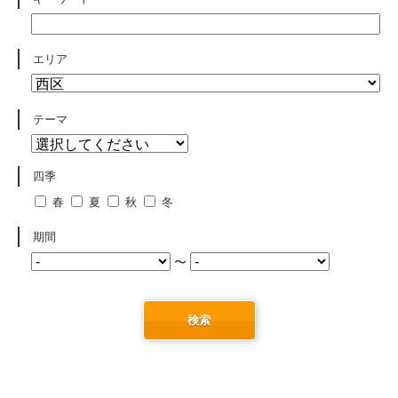
エリア
テーマ
四季
春
夏
秋
冬
期間
〜
検索