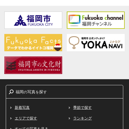
福岡
写真
探
の
を
す
新着写真
季節で探す
エリアで探す
ランキング
すべての写真を見る