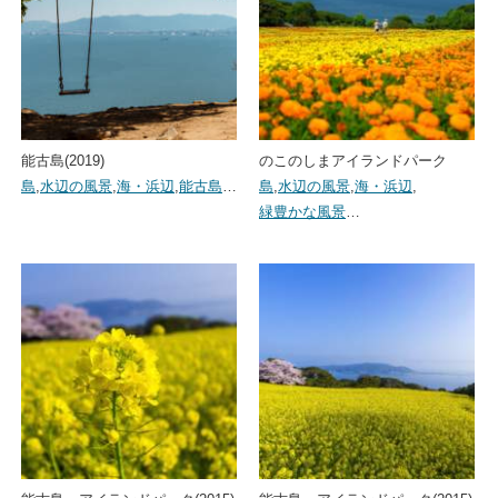
能古島(2019)
のこのしまアイランドパーク
島
,
水辺の風景
,
海・浜辺
,
能古島
…
島
,
水辺の風景
,
海・浜辺
,
緑豊かな風景
…