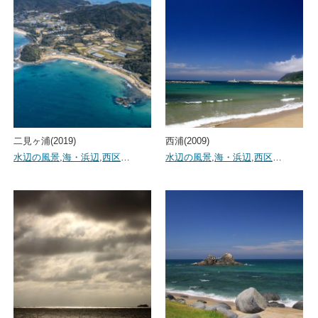
二見ヶ浦(2019)
西浦(2009)
水辺の風景
,
海・浜辺
,
西区
…
水辺の風景
,
海・浜辺
,
西区
…