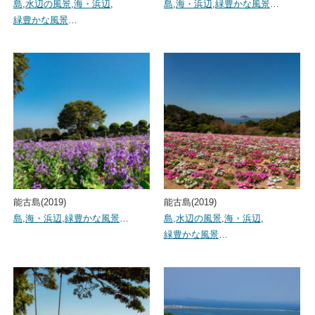
島
,
水辺の風景
,
海・浜辺
,
島
,
海・浜辺
,
緑豊かな風景
…
緑豊かな風景
…
能古島(2019)
能古島(2019)
島
,
海・浜辺
,
緑豊かな風景
…
島
,
水辺の風景
,
海・浜辺
,
緑豊かな風景
…