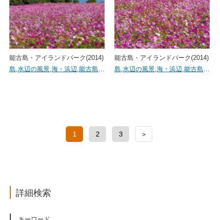
能古島・アイランドパーク(2014)
能古島・アイランドパーク(2014)
島
,
水辺の風景
,
海・浜辺
,
能古島
…
島
,
水辺の風景
,
海・浜辺
,
能古島
…
1
2
3
＞
詳細検索
キーワード