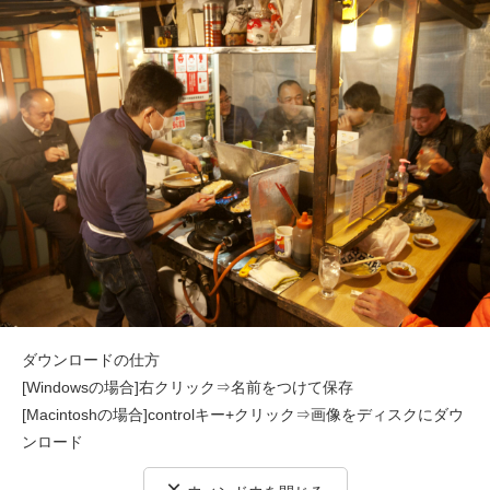
ダウンロードの仕方
[Windowsの場合]右クリック⇒名前をつけて保存
[Macintoshの場合]controlキー+クリック⇒画像をディスクにダウ
ンロード
×