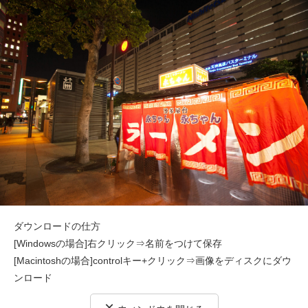
ダウンロードの仕方
[Windowsの場合]右クリック⇒名前をつけて保存
[Macintoshの場合]controlキー+クリック⇒画像をディスクにダウ
ンロード
×