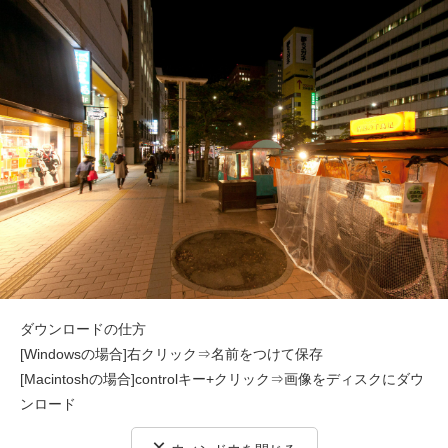
ダウンロードの仕方
[Windowsの場合]右クリック⇒名前をつけて保存
[Macintoshの場合]controlキー+クリック⇒画像をディスクにダウ
ンロード
×