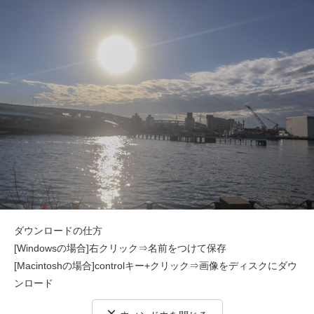
ダウンロードの仕方
[Windowsの場合]右クリック⇒名前をつけて保存
[Macintoshの場合]controlキー+クリック⇒画像をディスクにダウ
ンロード
×