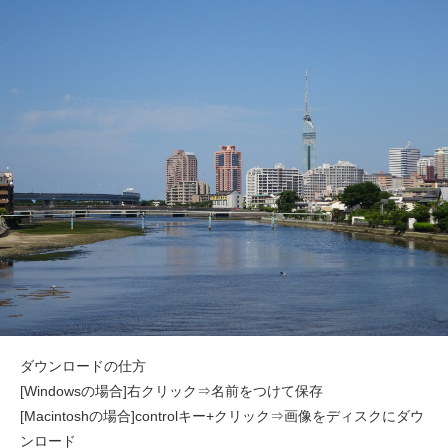
ダウンロードの仕方
[Windowsの場合]右クリック⇒名前をつけて保存
[Macintoshの場合]controlキー+クリック⇒画像をディスクにダウ
ンロード