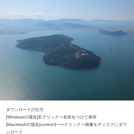
ダウンロードの仕方
[Windowsの場合]右クリック⇒名前をつけて保存
[Macintoshの場合]controlキー+クリック⇒画像をディスクにダウ
ンロード