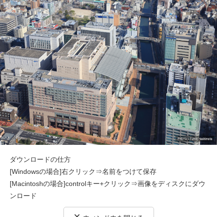
ダウンロードの仕方
[Windowsの場合]右クリック⇒名前をつけて保存
[Macintoshの場合]controlキー+クリック⇒画像をディスクにダウ
ンロード
×