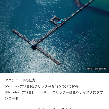
ダウンロードの仕方
[Windowsの場合]右クリック⇒名前をつけて保存
[Macintoshの場合]controlキー+クリック⇒画像をディスクにダウ
ンロード
×