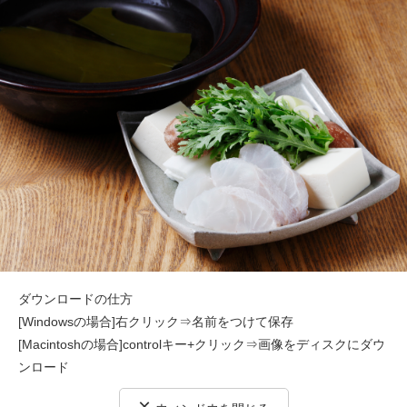
ダウンロードの仕方
[Windowsの場合]右クリック⇒名前をつけて保存
[Macintoshの場合]controlキー+クリック⇒画像をディスクにダウ
ンロード
×