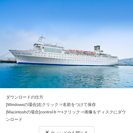
ダウンロードの仕方
[Windowsの場合]右クリック⇒名前をつけて保存
[Macintoshの場合]controlキー+クリック⇒画像をディスクにダウ
ンロード
×
ウィンドウを閉じる