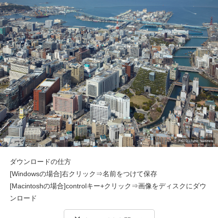
ダウンロードの仕方
[Windowsの場合]右クリック⇒名前をつけて保存
[Macintoshの場合]controlキー+クリック⇒画像をディスクにダウ
ンロード