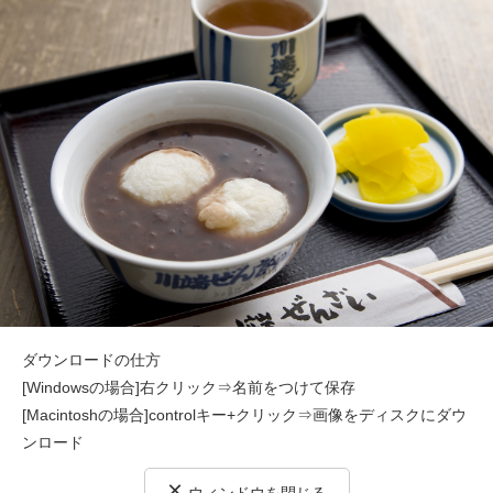
ダウンロードの仕方
[Windowsの場合]右クリック⇒名前をつけて保存
[Macintoshの場合]controlキー+クリック⇒画像をディスクにダウ
ンロード
×