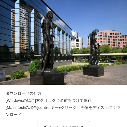
ダウンロードの仕方
[Windowsの場合]右クリック⇒名前をつけて保存
[Macintoshの場合]controlキー+クリック⇒画像をディスクにダウ
ンロード
×