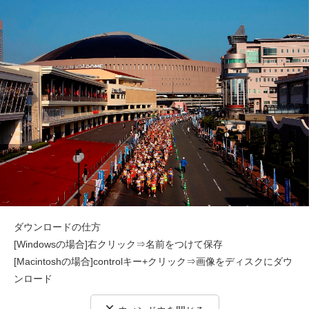
ダウンロードの仕方
[Windowsの場合]右クリック⇒名前をつけて保存
[Macintoshの場合]controlキー+クリック⇒画像をディスクにダウ
ンロード
×