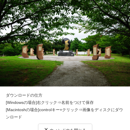
ダウンロードの仕方
[Windowsの場合]右クリック⇒名前をつけて保存
[Macintoshの場合]controlキー+クリック⇒画像をディスクにダウ
ンロード
×