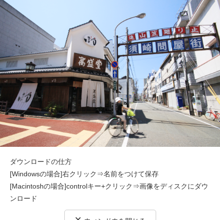
ダウンロードの仕方
[Windowsの場合]右クリック⇒名前をつけて保存
[Macintoshの場合]controlキー+クリック⇒画像をディスクにダウ
ンロード
×