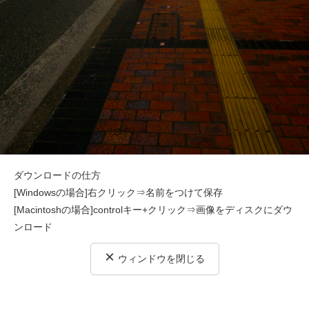
ダウンロードの仕方
[Windowsの場合]右クリック⇒名前をつけて保存
[Macintoshの場合]controlキー+クリック⇒画像をディスクにダウ
ンロード
×
ウィンドウを閉じる